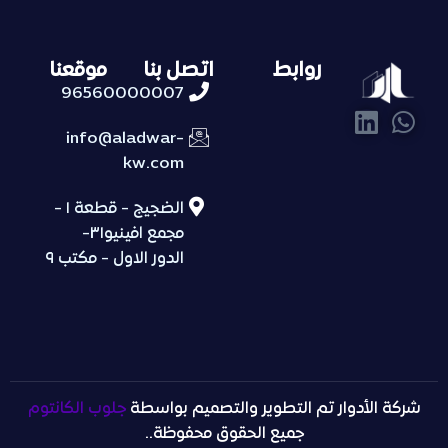
روابط
اتصل بنا
موقعنا
96560000007
info@aladwar-
kw.com
الضجيج - قطعة ١ -
مجمع افينيو٣١-
الدور الاول - مكتب ٩
شركة الأدوار تم التطوير والتصميم بواسطة
جلوب الكانتوم
جميع الحقوق محفوظة..