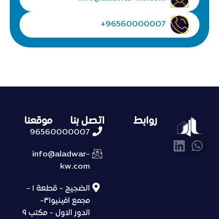
96560000007+
روابط
اتصل بنا
موقعنا
96560000007
info@aladwar-
kw.com
الضجيج - قطعة ١ -
مجمع افينيو٣١-
الدور الاول - مكتب ٩